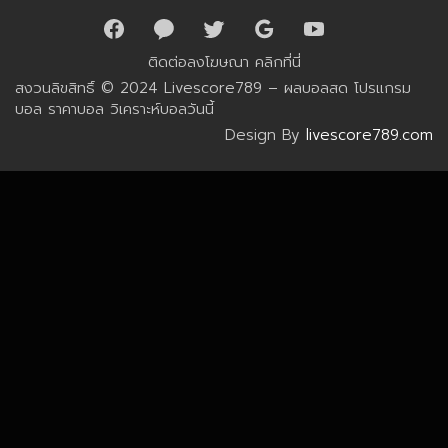
ติดต่อลงโฆษณา
คลิกที่นี่
สงวนลิขสิทธิ์ © 2024 Livescore789 – ผลบอลสด โปรแกรม
บอล ราคาบอล วิเคราะห์บอลวันนี้
Design By
livescore789.com