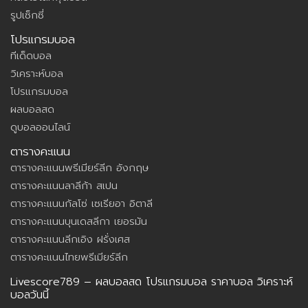
รูปเซ็กซี่
โปรแกรมบอล
ทีเด็ดบอล
วิเคราะห์บอล
โปรแกรมบอล
ผลบอลสด
ดูบอลออนไลน์
ตารางคะแนน
ตารางคะแนนพรีเมียร์ลีก อังกฤษ
ตารางคะแนนลาลีก้า สเปน
ตารางคะแนนกัลโซ่ เซเรียอา อิตาลี
ตารางคะแนนบุนเดสลีกา เยอรมัน
ตารางคะแนนลีกเอิง ฝรั่งเศส
ตารางคะแนนไทยพรีเมียร์ลีก
Livescore789 – ผลบอลสด โปรแกรมบอล ราคาบอล วิเคราะห์
บอลวันนี้