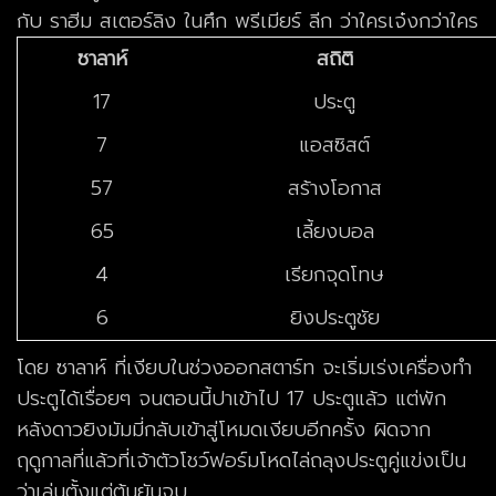
กับ ราฮีม สเตอร์ลิง ในศึก พรีเมียร์ ลีก ว่าใครเจ๋งกว่าใคร
ซาลาห์
สถิติ
17
ประตู
7
แอสซิสต์
57
สร้างโอกาส
65
เลี้ยงบอล
4
เรียกจุดโทษ
6
ยิงประตูชัย
โดย ซาลาห์ ที่เงียบในช่วงออกสตาร์ท จะเริ่มเร่งเครื่องทำ
ประตูได้เรื่อยๆ จนตอนนี้ปาเข้าไป 17 ประตูแล้ว แต่พัก
หลังดาวยิงมัมมี่กลับเข้าสู่โหมดเงียบอีกครั้ง ผิดจาก
ฤดูกาลที่แล้วที่เจ้าตัวโชว์ฟอร์มโหดไล่ถลุงประตูคู่แข่งเป็น
ว่าเล่นตั้งแต่ต้นยันจบ