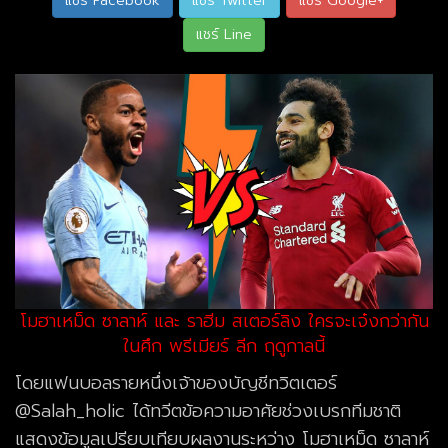
แชร์ Facebook
แชร์ Twitter
แชร์ Google+
แชร์ Line
โมฮาเหม็ด ซาลาห์ และ ราฮีม สเตอร์ลิง ใครจะเจ๋งกว่ากัน
ในศึก พรีเมียร์ ลีก ฤดูกาลนี้
โดยแฟนบอลรายหนึ่งเจ้าของบัญชีทวิตเตอร์
@Salah_holic ได้ทวีตข้อความอาศัยช่วงเบรกทีมชาติ
แสดงข้อมูลเปรียบเทียบผลงานระหว่าง โมฮาเหม็ด ซาลาห์