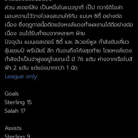
ส่วน สเตอร์ลิง เป็นหนึ่งในแนวรุกที่ เป๊ป กวาร์ดิโอล่า
มอบความไว้วางใจลงสนามให้กับ แมนฯ ซิตี้ อย่างต่อ
เนื่อง ซึ่งฤดูกาลนี้อดีตแข้งหงส์แดงทำผลงานได้ดีอย่างต่อ
เนื่อง จนได้รับคำชมจากหลายๆ ฝ่าย
ปัจจุบัน แมนเชสเตอร์ ซิตี้ และ ลิเวอร์พูล กำลังขับเคี่ยว
ลุ้นแชมป์ พรีเมียร์ ลีก กันจนถึงโค้งสุดท้าย โดยหงส์แดง
กำลังนำเป็นจ่าฝูงอยู่ในขณะนี้ มี 76 แต้ม ห่างจากเรือใบสี
ฟ้า 2 แต้ม แต่แข่งมากกว่า 1 นัด
League only:
Goals
Sterling 15
Salah 17
Assists
Sterling 9