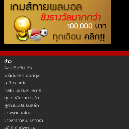
ข่าว
ช็อตเด็ดกีฬาดัง
พรีเมียร์ลีก อังกฤษ
ลาลีกา สเปน
กัลโซ่ เซเรียอา อิตาลี
บุนเดสลีกา เยอรมัน
ยูฟ่าแชมป์เปี้ยนส์ลีก
ข่าวฟุตบอลไทย
ข่าวสารคาสิโน บาคาร่า
คลิปไฮไลท์ฟุตบอล