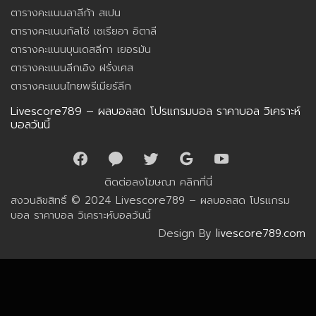
ตารางคะแนนลาลีก้า สเปน
ตารางคะแนนกัลโซ่ เซเรียอา อิตาลี
ตารางคะแนนบุนเดสลีกา เยอรมัน
ตารางคะแนนลีกเอิง ฝรั่งเศส
ตารางคะแนนไทยพรีเมียร์ลีก
Livescore789 – ผลบอลสด โปรแกรมบอล ราคาบอล วิเคราะห์
บอลวันนี้
ติดต่อลงโฆษณา
คลิกที่นี่
สงวนลิขสิทธิ์ © 2024 Livescore789 – ผลบอลสด โปรแกรม
บอล ราคาบอล วิเคราะห์บอลวันนี้
Design By
livescore789.com