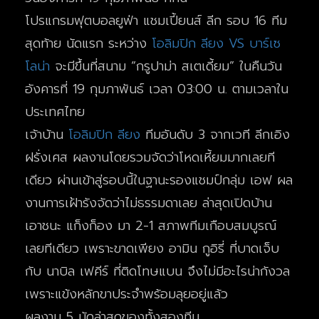
โปรแกรมฟุตบอลยูฟ่า แชมเปี้ยนส์ ลีก รอบ 16 ทีม
สุดท้าย นัดแรก ระหว่าง
โอลิมปิก ลียง VS บาร์เซ
โลน่า
จะมีขึ้นที่สนาม “กรูปาม่า สเตเดี้ยม” ในคืนวัน
อังคารที่ 19 กุมภาพันธ์ เวลา 03:00 น. ตามเวลาใน
ประเทศไทย
เจ้าบ้าน
โอลิมปิก ลียง
ทีมอันดับ 3 จากเวที ลีกเอิง
ฝรั่งเศส ผลงานโดยรวมจัดว่าโหดเหี้ยมมากเลยที
เดียว ผ่านเข้าสู่รอบนี้ในฐานะรองแชมป์กลุ่ม เอฟ ผล
งานการเฝ้ารังจัดว่าไม่ธรรมดาเลย ล่าสุดเปิดบ้าน
เอาชนะ แก็งก็อง มา 2-1 สภาพทีมเกือบสมบูรณ์
เลยทีเดียว เพราะขาดเพียง อามิน กูอิรี่ ที่บาดเจ็บ
กับ นาบิล เฟคีร์ ที่ติดโทษแบน จึงไม่มีอะไรน่ากังวล
เพราะแข้งหลักขาประจำพร้อมลุยอยู่แล้ว
ผลงาน 5 นัดล่าสุดของทั้งสองทีม