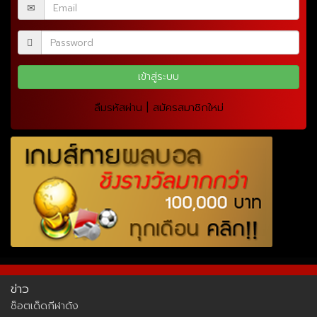
|
ลืมรหัสผ่าน
สมัครสมาชิกใหม่
ข่าว
ช็อตเด็ดกีฬาดัง