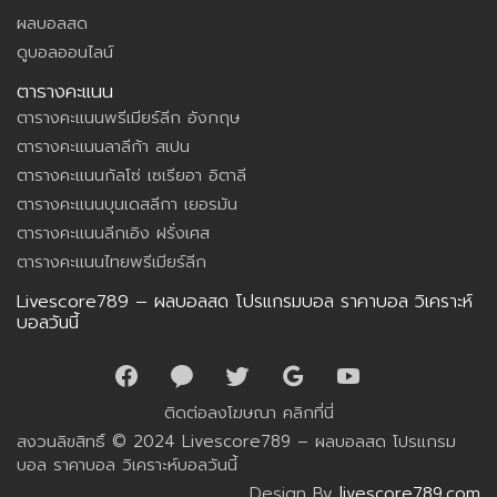
ผลบอลสด
ดูบอลออนไลน์
ตารางคะแนน
ตารางคะแนนพรีเมียร์ลีก อังกฤษ
ตารางคะแนนลาลีก้า สเปน
ตารางคะแนนกัลโซ่ เซเรียอา อิตาลี
ตารางคะแนนบุนเดสลีกา เยอรมัน
ตารางคะแนนลีกเอิง ฝรั่งเศส
ตารางคะแนนไทยพรีเมียร์ลีก
Livescore789 – ผลบอลสด โปรแกรมบอล ราคาบอล วิเคราะห์
บอลวันนี้
ติดต่อลงโฆษณา
คลิกที่นี่
สงวนลิขสิทธิ์ © 2024 Livescore789 – ผลบอลสด โปรแกรม
บอล ราคาบอล วิเคราะห์บอลวันนี้
Design By
livescore789.com