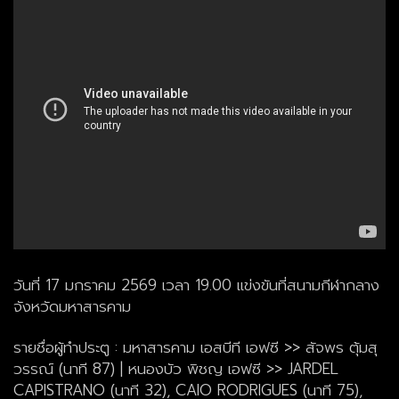
วันที่ 17 มกราคม 2569 เวลา 19.00 แข่งขันที่สนามกีฬากลาง
จังหวัดมหาสารคาม
รายชื่อผู้ทำประตู : มหาสารคาม เอสบีที เอฟซี >> สัจพร ตุ้มสุ
วรรณ์ (นาที 87) | หนองบัว พิชญ เอฟซี >> JARDEL
CAPISTRANO (นาที 32), CAIO RODRIGUES (นาที 75),