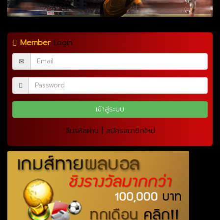
Member
Login
|
ลืมรหัสผ่าน
สมัครสมาชิกใหม่