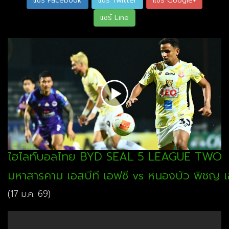
แชร์ Facebook
แชร์ Twitter
แชร์ Google+
แชร์ Line
ไฮไลท์บอลไทย BYD SEAL 5 LEAGUE TWO
มหาสารคาม เอสบีที เอฟซี vs หนองบัว พิชญ เ
(17 ม.ค. 69)