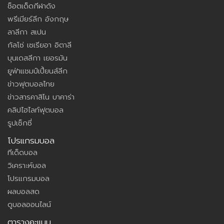
ช็อตเด็ดกีฬาดัง
พรีเมียร์ลีก อังกฤษ
ลาลีกา สเปน
กัลโซ่ เซเรียอา อิตาลี
บุนเดสลีกา เยอรมัน
ยูฟ่าแชมป์เปี้ยนส์ลีก
ข่าวฟุตบอลไทย
ข่าวสารคาสิโน บาคาร่า
คลิปไฮไลท์ฟุตบอล
รูปเซ็กซี่
โปรแกรมบอล
ทีเด็ดบอล
วิเคราะห์บอล
โปรแกรมบอล
ผลบอลสด
ดูบอลออนไลน์
ตารางคะแนน