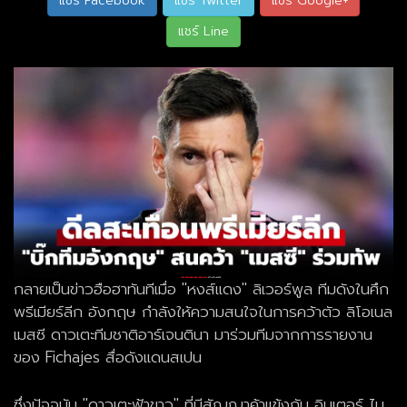
แชร์ Facebook
แชร์ Twitter
แชร์ Google+
แชร์ Line
กลายเป็นข่าวฮือฮาทันทีเมื่อ "หงส์แดง" ลิเวอร์พูล ทีมดังในศึก
พรีเมียร์ลีก อังกฤษ กำลังให้ความสนใจในการคว้าตัว ลิโอเนล
เมสซี ดาวเตะทีมชาติอาร์เจนตินา มาร่วมทีมจากการรายงาน
ของ Fichajes สื่อดังแดนสเปน
ซึ่งปัจจุบัน "ดาวเตะฟ้าขาว" ที่มีสัญญาค้าแข้งกับ อินเตอร์ ไม