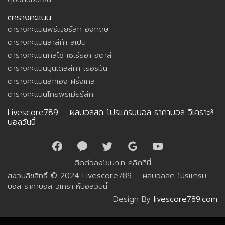
ตารางคะแนน
ตารางคะแนนพรีเมียร์ลีก อังกฤษ
ตารางคะแนนลาลีก้า สเปน
ตารางคะแนนกัลโซ่ เซเรียอา อิตาลี
ตารางคะแนนบุนเดสลีกา เยอรมัน
ตารางคะแนนลีกเอิง ฝรั่งเศส
ตารางคะแนนไทยพรีเมียร์ลีก
Livescore789 – ผลบอลสด โปรแกรมบอล ราคาบอล วิเคราะห์
บอลวันนี้
ติดต่อลงโฆษณา
คลิกที่นี่
สงวนลิขสิทธิ์ © 2024 Livescore789 – ผลบอลสด โปรแกรม
บอล ราคาบอล วิเคราะห์บอลวันนี้
Design By
livescore789.com