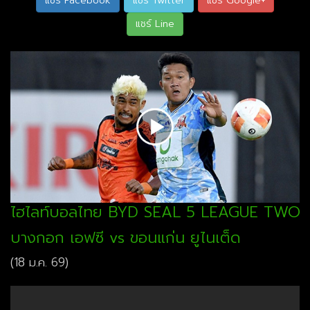
แชร์ Facebook
แชร์ Twitter
แชร์ Google+
แชร์ Line
ไฮไลท์บอลไทย BYD SEAL 5 LEAGUE TWO
บางกอก เอฟซี vs ขอนแก่น ยูไนเต็ด
(18 ม.ค. 69)