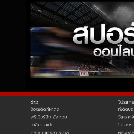
ข่าว
โปรแก
ช็อตเด็ดกีฬาดัง
ทีเด็ดบอ
พรีเมียร์ลีก อังกฤษ
วิเคราะห
ลาลีกา สเปน
โปรแกร
กัลโซ่ เซเรียอา อิตาลี
ผลบอล