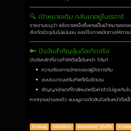
🔍 เป้าหมายเดิม กลับมาอยู่ในเรดาร์
รายงานระบุว่า แข้งรายหนึ่งซึ่งเคยเป็นเป้าหมายของ
สังกัดปัจจุบันไม่แน่นอน และมีโอกาสเปิดทางให้การเจร
🔑 ปัจจัยสำคัญลุ้นดีลเกิดจริง
ปัจจัยหลักที่อาจทำให้ดีลนี้เดินหน้า ได้แก่
ความต้องการนักเตะของผู้จัดการทีม
งบประมาณเสริมทัพที่เริ่มชัดเจน
สัญญานักเตะที่ใกล้หมดหรือค่าตัวไม่สูงเกินไ
หากทุกอย่างลงตัว แมนยูอาจตัดสินใจเดินหน้าดีลนี้
ข่าวแมนยู
ตลาดนักเตะ
แมนเชสเตอร์ ยูไนเต็ด
ข่าวบอลว