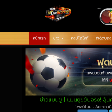
หน้าแรก
ข่าว
คลิปไฮไลท์
ทีเด็ดบอล
ข่าวแมนยู | แมนยูขยับจริง! ลุ้
โพสต์โดย : Admin เมื