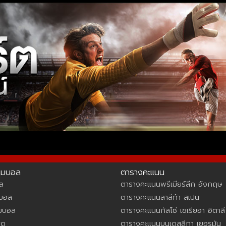
รมบอล
ตารางคะแนน
ล
ตารางคะแนนพรีเมียร์ลีก อังกฤษ
์บอล
ตารางคะแนนลาลีก้า สเปน
มบอล
ตารางคะแนนกัลโซ่ เซเรียอา อิตาลี
สด
ตารางคะแนนบุนเดสลีกา เยอรมัน