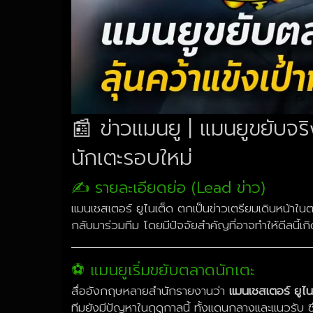
📰 ข่าวแมนยู | แมนยูขยับจริ
นักเตะรอบใหม่
✍️ รายละเอียดย่อ (Lead ข่าว)
แมนเชสเตอร์ ยูไนเต็ด ตกเป็นข่าวเตรียมเดินหน้าใน
กลับมาร่วมทีม โดยมีปัจจัยสำคัญที่อาจทำให้ดีลนี้เกิ
⚽ แมนยูเริ่มขยับตลาดนักเตะ
สื่ออังกฤษหลายสำนักรายงานว่า
แมนเชสเตอร์ ยูไน
ทีมยังมีปัญหาในฤดูกาลนี้ ทั้งแดนกลางและแนวรับ 