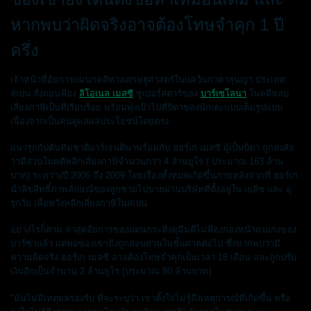
หากพบว่าผิดจริงอาจต้องโทษจำคุก 1 ปี
ครึ่ง
เจ้าหน้าที่อัยการแผนกคดีทางเศรษฐศาสตร์ในแคว้นกาตาลุนญา ประเทศ
สเปน สั่งถอนฟ้อง
ลิโอเนล เมสซี
ซูเปอร์สตาร์ของ
บาร์เซโลนา
ในคดีหลบ
เลี่ยงภาษีเป็นที่เรียบร้อย พร้อมพุ่งเป้าไปที่บิดาของนักเตะแบบเต็มรูปแบบ
เนื่องจากเป็นคนดูแลผลประโยชน์โดยตรง
แนวรุกกัปตันทีมชาติอาร์เจนตินาพร้อมกับ ฮอร์เก เมสซี ผู้เป็นบิดา ถูกสงสัย
ว่ามีส่วนในคดีหลีกเลี่ยงภาษีจำนวนกว่า 4 ล้านยูโร ( ประมาณ 163 ล้าน
บาท) ระหว่างปี 2006 ถึง 2009 โดยเรื่องทั้งหมดเกิดขึ้นภายหลังจากที่ ฮอร์เก
นำลิขสิทธิ์ภาพลักษณ์ของลูกชายไปขายผ่านบริษัทที่ตั้งอยู่ใน เบลีซ และ อุ
รุกวัย เพื่อหวังหลีกเลี่ยงภาษีในสเปน
อย่างไรก็ตาม ล่าสุดอัยการของแดนกระทิงดุมีมติไม่ฟ้องกองหน้าคนเก่งของ
บาร์ซาแล้ว แต่พ่อของเขายังถูกสอบสวนในชั้นศาลต่อไป ซึ่งหากพบว่ามี
ความผิดจริง ฮอร์เก เมสซี อาจต้องโทษจำคุกเป็นเวลา 18 เดือน และถูกปรับ
เงินอีกเป็นจำนวน 2 ล้านยูโร (ประมาณ 80 ล้านบาท)
"มันไม่มีเหตุผลรองรับ ที่จะระบุว่า เขาตั้งใจไม่รู้ถึงเหตุการณ์ที่เกิดขึ้น หรือ