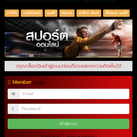
จงใจไม่รู้ถึงการพยายามโกงเงินภาษีของชาติ" อัยการในสเปน ระบุ
บาร์ซ่า
บาร์เซโลน่า
เมสซี
Messi
ลาลีกา สเปน
ลิโอเนล เมสซี
กรุณาล็อกอินเข้าสู่ระบบก่อนถึงจะแสดงความคิดเห็นได้
Member
Login
|
ลืมรหัสผ่าน
สมัครสมาชิกใหม่