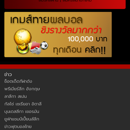
ข่าว
ช็อตเด็ดกีฬาดัง
พรีเมียร์ลีก อังกฤษ
ลาลีกา สเปน
กัลโซ่ เซเรียอา อิตาลี
บุนเดสลีกา เยอรมัน
ยูฟ่าแชมป์เปี้ยนส์ลีก
ข่าวฟุตบอลไทย