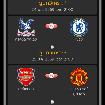
ดูบทวิเคราะห์
24 ม.ค. 2569 เวลา 21:00
คริสตัล พาเลซ
เชลซี
ดูบทวิเคราะห์
25 ม.ค. 2569 เวลา 21:00
อาร์เซน่อล
แมนเชสเตอร์
ยูไนเต็ด