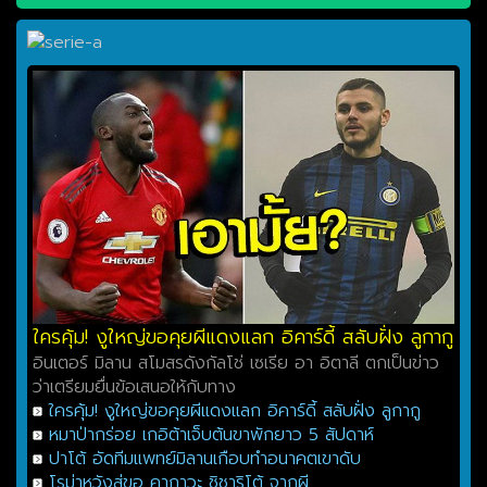
ใครคุ้ม! งูใหญ่ขอคุยผีแดงแลก อิคาร์ดี้ สลับฝั่ง ลูกากู
อินเตอร์ มิลาน สโมสรดังกัลโช่ เซเรีย อา อิตาลี ตกเป็นข่าว
ว่าเตรียมยื่นข้อเสนอให้กับทาง
ใครคุ้ม! งูใหญ่ขอคุยผีแดงแลก อิคาร์ดี้ สลับฝั่ง ลูกากู
หมาป่ากร่อย เกอิต้าเจ็บต้นขาพักยาว 5 สัปดาห์
ปาโต้ อัดทีมแพทย์มิลานเกือบทำอนาคตเขาดับ
โรม่าหวังสู่ขอ คากาวะ ชิชาริโต้ จากผี