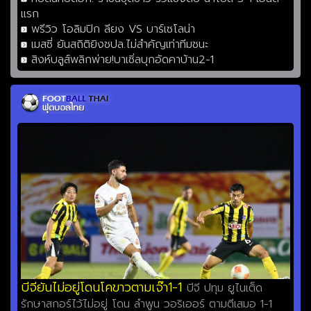
แรก
พรีวิว โอลิมปิก ลียง VS บาร์เซโลน่า
เมสซี่ ยันสถิติยิงชปล.ไม่สำคัญเท่าทีมชนะ
สิงห์บลูส์พลิกพ่าย!บาเซิ่ลบุกอัดคาบ้าน2-1
บีจียันไม่อยู่โดนโคขาวตามเจ๊า1-1
บีจี ปทุม ยูไนเต็ด
รักษาสกอร์ไว้ไม่อยู่ โดน ลำพูน วอริเออร์ ตามตีเสมอ 1-1