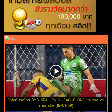
ไฮไลท์บอลไทย BYD SEALION 6 LEAGUE ONE : ระยอง vs
การท่าเรือ (18-01-69)