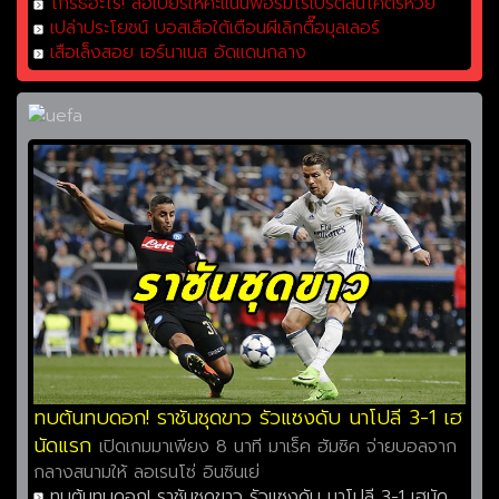
โกรธอะไร! สื่อเบียร์ให้คะแนนฟอร์มโรเบิร์ตสันโคตรห่วย
เปล่าประโยชน์ บอสเสือใต้เตือนผีเลิกตื๊อมุลเลอร์
เสือเล็งสอย เอร์นาเนส อัดแดนกลาง
ทบต้นทบดอก! ราชันชุดขาว รัวแซงดับ นาโปลี 3-1 เฮ
นัดแรก
เปิดเกมมาเพียง 8 นาที มาเร็ค ฮัมซิค จ่ายบอลจาก
กลางสนามให้ ลอเรนโซ่ อินซินเย่
ทบต้นทบดอก! ราชันชุดขาว รัวแซงดับ นาโปลี 3-1 เฮนัด