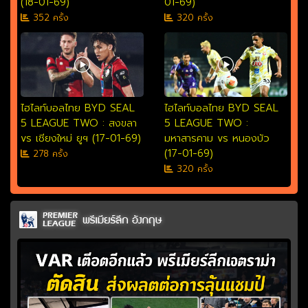
(18-01-69)
01-69)
352 ครั้ง
320 ครั้ง
ไฮไลท์บอลไทย BYD SEAL
ไฮไลท์บอลไทย BYD SEAL
5 LEAGUE TWO : สงขลา
5 LEAGUE TWO :
vs เชียงใหม่ ยูฯ (17-01-69)
มหาสารคาม vs หนองบัว
(17-01-69)
278 ครั้ง
320 ครั้ง