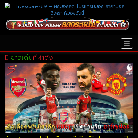
MEN
ข่าวเด่น
กีฬาดัง