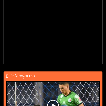
ไฮไลท์ฟุตบอล